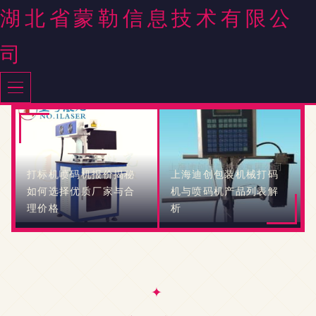
湖北省蒙勒信息技术有限公
司
打标机喷码机报价揭秘
上海迪创包装机械打码
如何选择优质厂家与合
机与喷码机产品列表解
理价格
析