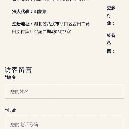
更多
法人代表：
刘蒙蒙
行
业：
注册地址：
湖北省武汉市硚口区古田二路
田文街滨江军苑二期4栋3层3室
经营
范
围：
-
访客留言
*姓名
*电话