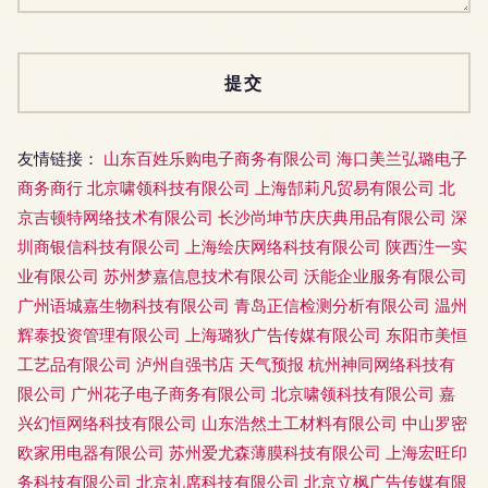
友情链接：
山东百姓乐购电子商务有限公司
海口美兰弘璐电子
商务商行
北京啸领科技有限公司
上海郜莉凡贸易有限公司
北
京吉顿特网络技术有限公司
长沙尚坤节庆庆典用品有限公司
深
圳商银信科技有限公司
上海绘庆网络科技有限公司
陕西泩一实
业有限公司
苏州梦嘉信息技术有限公司
沃能企业服务有限公司
广州语城嘉生物科技有限公司
青岛正信检测分析有限公司
温州
辉泰投资管理有限公司
上海璐狄广告传媒有限公司
东阳市美恒
工艺品有限公司
泸州自强书店
天气预报
杭州神同网络科技有
限公司
广州花子电子商务有限公司
北京啸领科技有限公司
嘉
兴幻恒网络科技有限公司
山东浩然土工材料有限公司
中山罗密
欧家用电器有限公司
苏州爱尤森薄膜科技有限公司
上海宏旺印
务科技有限公司
北京礼席科技有限公司
北京立枫广告传媒有限