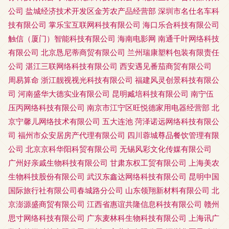
公司
盐城经济技术开发区金芳农产品经营部
深圳市名仕名车科
技有限公司
掌乐宝互联网科技有限公司
海口乐合科技有限公司
触信（厦门）智能科技有限公司
海南电影网
南通千叶网络科技
有限公司
北京恳尼蒂商贸有限公司
兰州瑞康塑料包装有限责任
公司
湛江三联网络科技有限公司
西安遇见番茄商贸有限公司
周易算命
浙江靓视视光科技有限公司
福建风灵创景科技有限公
司
河南盛华大德实业有限公司
昆明臧培科技有限公司
南宁伍
压丙网络科技有限公司
南京市江宁区旺悦德家用电器经营部
北
京宁馨儿网络技术有限公司
五大连池
菏泽诺远网络科技有限公
司
福州市众安居房产代理有限公司
四川蓉城尊品餐饮管理有限
公司
北京京科华阳科贸有限公司
无锡风彩文化传媒有限公司
广州好亲戚生物科技有限公司
甘肃东权工贸有限公司
上海美农
生物科技股份有限公司
武汉东鑫达网络科技有限公司
昆明中国
国际旅行社有限公司春城路分公司
山东领翔新材料有限公司
北
京澎源盛商贸有限公司
江西省惠谊共隆信息科技有限公司
赣州
思寸网络科技有限公司
广东麦林科生物科技有限公司
上海讯广